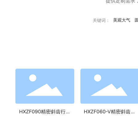
提供定制需求，外
美观大气
关键词：
HXZF090精密斜齿行星
HXZF060-V精密斜齿行
转角减速机
星转角减速机