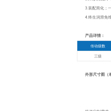
3.装配简化；一
4.终生润滑免维
产品详情：
传动级数
三级
外形尺寸图（单