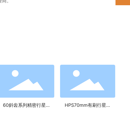
理商。
60斜齿系列精密行星减
HPS70mm有刷行星减
H
速机
速电机（减速电机非标
定制）