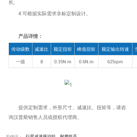
长;
4.可根据实际需求非标定制设计。
产品详情：
传动级数
减速比
额定扭矩
峰值扭矩
额定输出转速
一级
8
0.35N.m
0.6N.m
625rpm
提供定制需求，外形尺寸、减速比、扭矩等，请咨
询汉普斯销售人员或授权代理商。
行星减速驱动轮
耐磨性高
关键词：