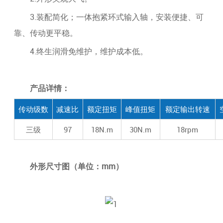
3.装配简化；一体抱紧环式输入轴，安装便捷、可
靠、传动更平稳。
4.终生润滑免维护，维护成本低。
产品详情：
传动级数
减速比
额定扭矩
峰值扭矩
额定输出转速
三级
97
18N.m
30N.m
18rpm
外形尺寸图（单位：mm）