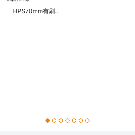
HPS70mm有刷行
星减速电机（减速
电机非标定制）