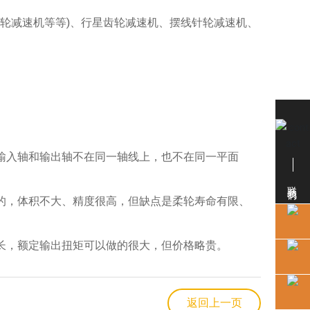
轮减速机等等)、行星齿轮减速机、摆线针轮减速机、
输入轴和输出轴不在同一轴线上，也不在同一平面
联系我们
的，体积不大、精度很高，但缺点是柔轮寿命有限、
长，额定输出扭矩可以做的很大，但价格略贵。
返回上一页