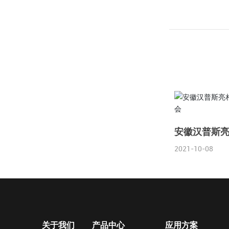
安徽汉普斯
新展览会
2021-10-08
关于我们
产品中心
应用方案