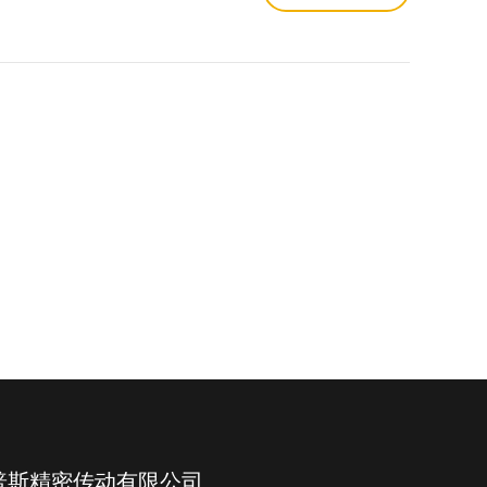
普斯精密传动有限公司