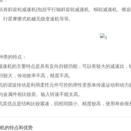
类：
斜齿轮减速机(包括平行轴斜齿轮减速机、蜗轮减速机、锥齿
、行星摩擦式机械无级变速机等等。
类的特点：
速机的主要特点是具有反向自锁功能，可以有较大的减速比，
积较大，传动效率不高，精度不高。
的谐波传动是利用柔性元件可控的弹性变形来传递运动和动力
与金属件相比较差。输入转速不能太高。
其优点是结构比较紧凑，回程间隙小、精度较高，使用寿命很
电机的特点和优势